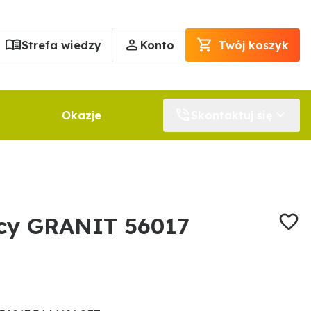
Strefa wiedzy
Konto
Twój koszyk
Okazje
Skontaktuj się
icy GRANIT 56017