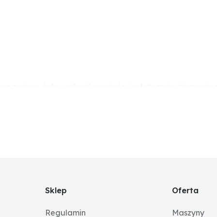
y na zmianę, żeby uniknąć napięcia i ostatecznie złaman
ezy użyć podkładek tekturowych. Śrub i nakrętek nie nal
związane z napięciem).
Sklep
Oferta
Regulamin
Maszyny