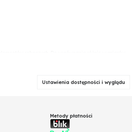
ia elementów roboczych. Do wyrównania różnic wymiarów
eży dokręcać narzędziem pneumatycznym, ponieważ może
Ustawienia dostępności i wyglądu
Metody płatności