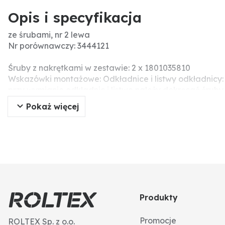
Opis i specyfikacja
ze śrubami, nr 2 lewa
Nr porównawczy: 3444121
Śruby z nakrętkami w zestawie: 2 x 1801035810
Wskazówki montażowe: Odkładnice i listwy odkładnicy:
przy wymianie odkładnic i listwe należy dokręcać śrub
przy odkładnicy i piersi oraz aby uniknąć napięć, nal
Pokaż więcej
prowadzić to do uszkodzeń części roboczej (pęknięcia 
Produkty
Promocje
ROLTEX Sp. z o.o.