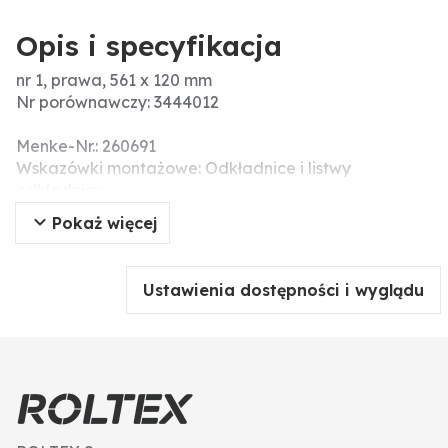
Opis i specyfikacja
nr 1, prawa, 561 x 120 mm
Nr porównawczy: 3444012
Menke-Nr.: 260691
Wskazówki montażowe: Odkładnice i listwy
odkładnicy:
Przy wymianie odkładnic i listew należy dokręcać
Pokaż więcej
śruby na zmianę, żeby uniknąć napięcia i ostatecznie
złamania elementów roboczych. Do wyrównania
różnic wymiarów przy odkładnicy i piersi oraz aby
Ustawienia dostępności i wyglądu
uniknąć napięć, należy użyć podkładek tekturowych.
Nie należy dokręcać śrub i nakrętek za pomocą
narzędzi pneumatycznych, ponieważ może to
prowadzić do uszkodzenia części robocze (pęknięcia
naprężeniowe).
Pasujące śruby: 4 x 1801035810