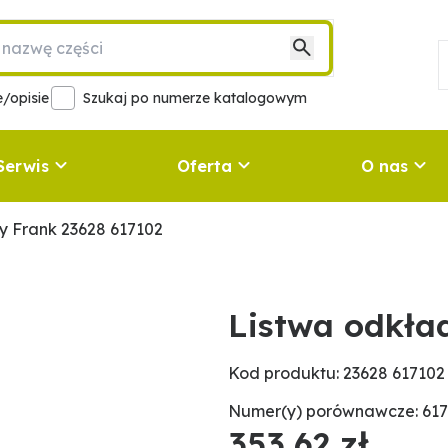
/opisie
Szukaj po numerze katalogowym
Serwis
Oferta
O nas
y Frank 23628 617102
Listwa odkła
Kod produktu: 23628 617102
Numer(y) porównawcze: 617
353,62 zł