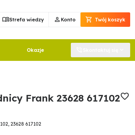
Strefa wiedzy
Konto
Twój koszyk
Okazje
Skontaktuj się
dnicy Frank 23628 617102
102, 23628 617102