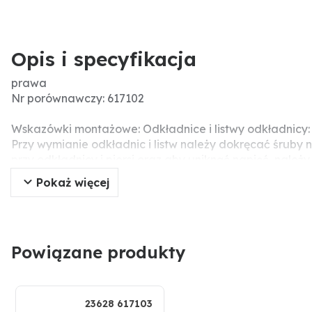
Opis i specyfikacja
prawa
Nr porównawczy: 617102
Wskazówki montażowe: Odkładnice i listwy odkładnicy:
Przy wymianie odkładnic i listw należy dokręcać śruby
przy odkładnicy i piersi oraz aby uniknąć napięć, nal
ponieważ może to prowadzić do uszkodzenia części rob
Pokaż więcej
Powiązane produkty
23628 617103