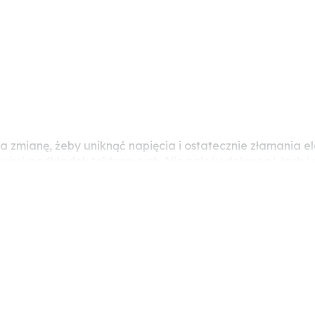
 na zmianę, żeby uniknąć napięcia i ostatecznie złamani
eży użyć podkładek tekturowych. Nie należy dokręcać śrub
ocze (pęknięcia naprężeniowe).