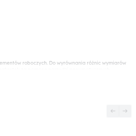
a elementów roboczych. Do wyrównania różnic wymiarów
 i nakrętek za pomocą narzędzi pneumatycznych,