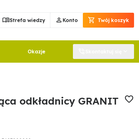
Strefa wiedzy
Konto
Twój koszyk
Okazje
Skontaktuj się
jąca odkładnicy GRANIT