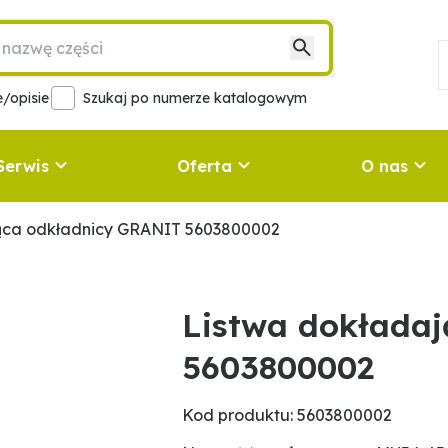
/opisie
Szukaj po numerze katalogowym
Serwis
Oferta
O nas
ąca odkładnicy GRANIT 5603800002
Listwa dokłada
5603800002
Kod produktu: 5603800002