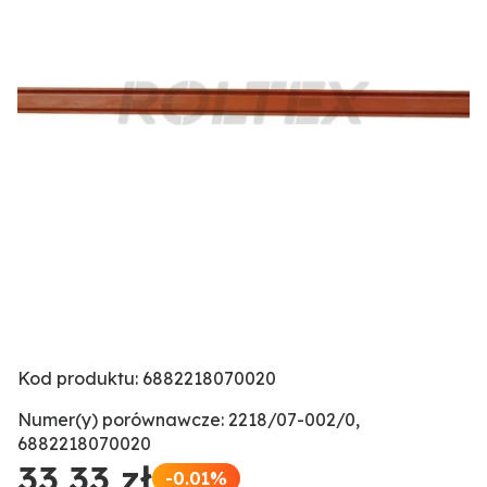
Kod produktu: 6882218070020
Numer(y) porównawcze: 2218/07-002/0,
6882218070020
33,33 zł
-0.01%