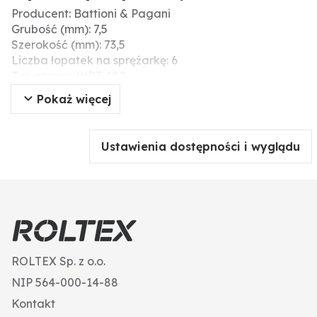
Producent: Battioni & Pagani
Grubość (mm): 7,5
Szerokość (mm): 73,5
Liczba łopatek na sprężarkę: 6
Typ pompy: WPT 480
Wersja: Longlife
Pokaż więcej
Informacje dodatkowe: Synthetikfasergewebe mit
Phenolharz
Wärmebeständig bis max. 200°C
Ustawienia dostępności i wyglądu
* bei Ausführung Ballast (Luft-Injektions-Kühlung)
Długość (mm): 300
ROLTEX Sp. z o.o.
NIP 564-000-14-88
Kontakt