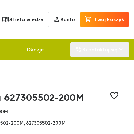
Strefa wiedzy
Konto
Twój koszyk
Okazje
Skontaktuj się
a 627305502-200M
200M
5502-200M, 627305502-200M