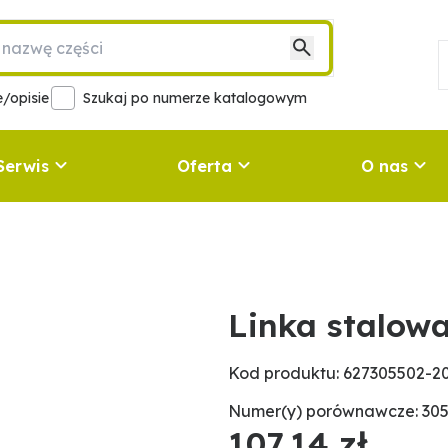
/opisie
Szukaj po numerze katalogowym
Serwis
Oferta
O nas
Linka stalow
Kod produktu: 627305502-
Numer(y) porównawcze: 30
107,14 zł