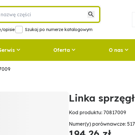
/opisie
Szukaj po numerze katalogowym
Serwis
Oferta
O nas
17009
Linka sprzęg
Kod produktu: 70817009
Numer(y) porównawcze: 517
194,26 zł