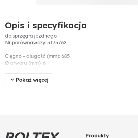
Opis i specyfikacja
do sprzęgła jezdnego
Nr porównawczy: 5175762
Cięgno - długość (mm): 685
Ø otworu (mm): 6
Gwint: M6 / Ø6
Długość tulei (mm): 360
Pokaż więcej
Produkty