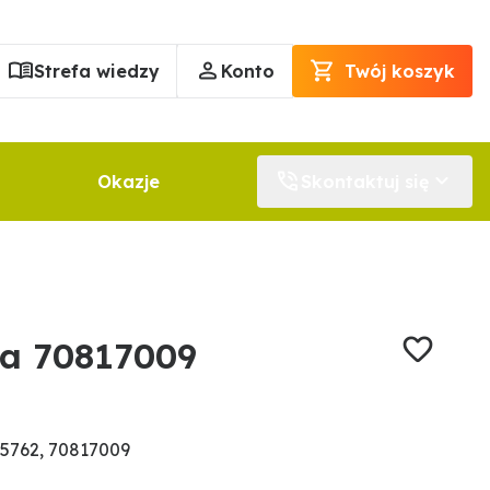
Strefa wiedzy
Konto
Twój koszyk
Okazje
Skontaktuj się
ła 70817009
5762, 70817009