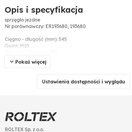
Opis i specyfikacja
sprzęgło jezdne
Nr porównawczy: ER193680, 193680
Cięgno - długość (mm): 545
Gwint: M10
Długość tulei (mm): 385
Pokaż więcej
Ustawienia dostępności i wyglądu
ROLTEX Sp. z o.o.