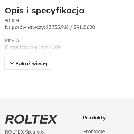
Opis i specyfikacja
30 KM
Nr porównawczy: 83.355.916 / 59115620
Piny: 3
Ø montażowa (mm): 100
Napięcie zasilania: 12
Pokaż więcej
Produkty
Promocje
ROLTEX Sp. z o.o.