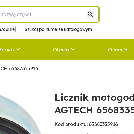
/opisie
Szukaj po numerze katalogowym
Serwis
Oferta
O nas
TECH 65683355916
Licznik motogod
AGTECH 656833
Kod produktu: 65683355916