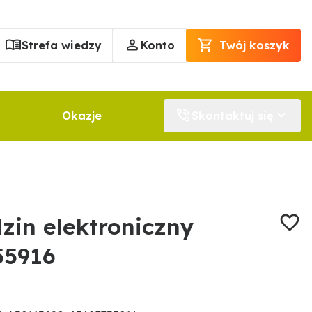
Strefa wiedzy
Konto
Twój koszyk
Okazje
Skontaktuj się
zin elektroniczny
55916