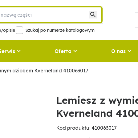
/opisie
Szukaj po numerze katalogowym
Serwis
Oferta
O nas
nnym dziobem Kverneland 410063017
Lemiesz z wym
Kverneland 410
Kod produktu: 410063017