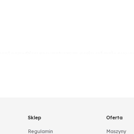
ręcać narzędziem pneumatycznym, ponieważ może prowadzi
Sklep
Oferta
Regulamin
Maszyny