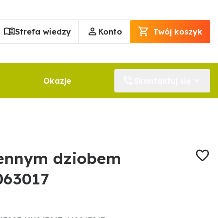
Strefa wiedzy
Konto
Twój koszyk
Okazje
Skontaktuj się
iennym dziobem
063017