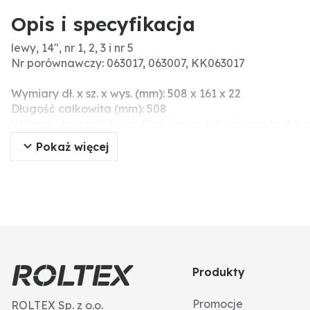
Opis i specyfikacja
lewy, 14", nr 1, 2, 3 i nr 5
Nr porównawczy: 063017, 063007, KK063017
Wymiary dł. x sz. x wys. (mm): 508 x 161 x 22
Długość całkowita (mm): 508
Wskazówki montażowe: Śrub i nakrętek nie należy dok
związane z napięciem).
Pokaż więcej
Produkty
Promocje
ROLTEX Sp. z o.o.