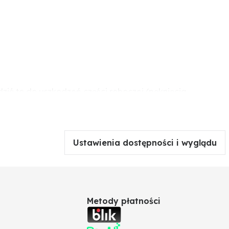
ć to do uszkodzeń części roboczej (pęknięcia
Ustawienia dostępności i wyglądu
Metody płatności