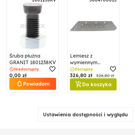
1801238KV
5604700013
Śruba płużna
Lemiesz z
GRANIT 1801238KV
wymiennym
dziobem GRANIT
Niedostępny
Dostępny
0,00 zł
326,80 zł
5604700013
326,80 zł
Powiadom
Do koszyka
Ustawienia dostępności i wyglądu