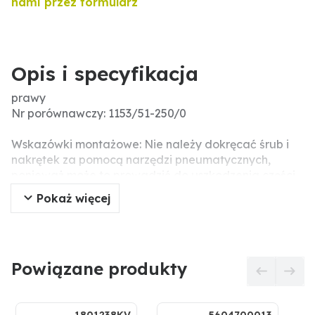
nami przez formularz
Opis i specyfikacja
prawy
Nr porównawczy: 1153/51-250/0
Wskazówki montażowe: Nie należy dokręcać śrub i
nakrętek za pomocą narzędzi pneumatycznych,
ponieważ może to prowadzić do uszkodzenia części
robocze (pęknięcia naprężeniowe).
Pokaż więcej
Pasujące śruby: 4 x 1801238KV
Powiązane produkty