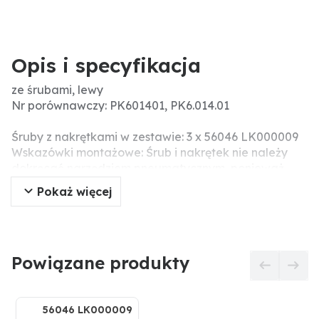
Opis i specyfikacja
ze śrubami, lewy
Nr porównawczy: PK601401, PK6.014.01
Śruby z nakrętkami w zestawie: 3 x 56046 LK000009
Wskazówki montażowe: Śrub i nakrętek nie należy
dokręcać narzędziem pneumatycznym, ponieważ
może prowadzić to do uszkodzeń części roboczej
Pokaż więcej
(pęknięcia związane z napięciem).
Powiązane produkty
56046 LK000009