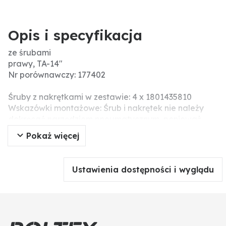
Opis i specyfikacja
ze śrubami
prawy, TA-14"
Nr porównawczy: 177402
Śruby z nakrętkami w zestawie: 4 x 1801435810
Wskazówki montażowe: Śrub i nakrętek nie należy
dokręcać narzędziem pneumatycznym, ponieważ
może prowadzić to do uszkodzeń części roboczej
Pokaż więcej
(pęknięcia związane z napięciem).
Pasuje do korpusu płużnego: TA
Ustawienia dostępności i wyglądu