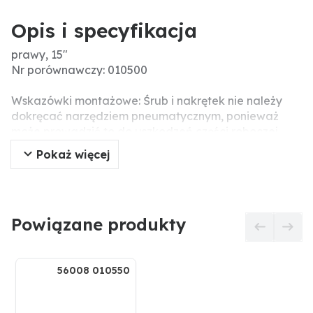
Opis i specyfikacja
prawy, 15"
Nr porównawczy: 010500
Wskazówki montażowe: Śrub i nakrętek nie należy
dokręcać narzędziem pneumatycznym, ponieważ
może prowadzić to do uszkodzeń części roboczej
(pęknięcia związane z napięciem).
Pokaż więcej
Powiązane produkty
56008 010550