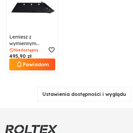
Lemiesz z
wymiennym
dziobem GRANIT
Niedostępny
495,90 zł
56008 010550
Powiadom
Ustawienia dostępności i wyglądu