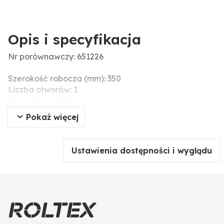
Opis i specyfikacja
Nr porównawczy: 651226
Szerokość robocza (mm): 350
Liczba otworów: 1
Grubość (mm): 10
Ø otworu (mm): 13,5
Pokaż więcej
Wersja: do uchwytu zęba 25 mm
Wskazówki montażowe: Die Schrauben und Mutter
nicht mit einem Druckluftwerkzeug anziehen, da
Ustawienia dostępności i wyglądu
dieses das Verschleißteil beschädigen kann
(Spannungsrisse).