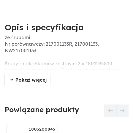
Opis i specyfikacja
ze śrubami
Nr porównawczy: 217001133R, 217001133,
KW217001133
Śruby z nakrętkami w zestawie: 2 x 1801235810
Wskazówki montażowe: Die Schrauben und Mutter
nicht mit einem Druckluftwerkzeug anziehen, da
Pokaż więcej
dieses das Verschleißteil beschädigen kann
(Spannungsrisse).
Pasujące śruby: 1801240812
Powiązane produkty
1803200845