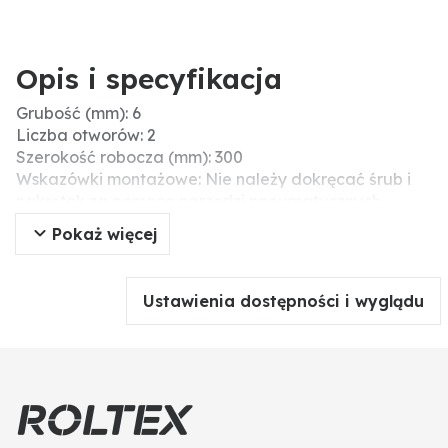
Opis i specyfikacja
Grubość (mm): 6
Liczba otworów: 2
Szerokość robocza (mm): 300
Wskazówki montażowe: Nie należy dokręcać śrub i
nakrętek za pomocą narzędzi pneumatycznych,
ponieważ może to prowadzić do uszkodzenia części
Pokaż więcej
roboczej (pęknięcia naprężeniowe).
Rozstaw otworów (mm): 45-60
Wymiary (mm): 300 x 6
Ustawienia dostępności i wyglądu