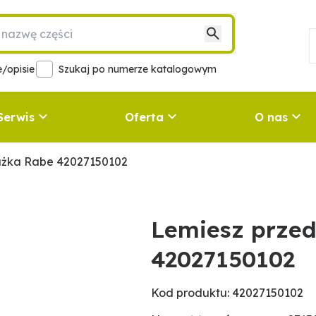
/opisie
Szukaj po numerze katalogowym
Serwis
Oferta
O nas
użka Rabe 42027150102
Lemiesz prze
42027150102
Kod produktu: 42027150102