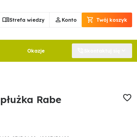
Strefa wiedzy
Konto
Twój koszyk
Okazje
Skontaktuj się
dpłużka Rabe