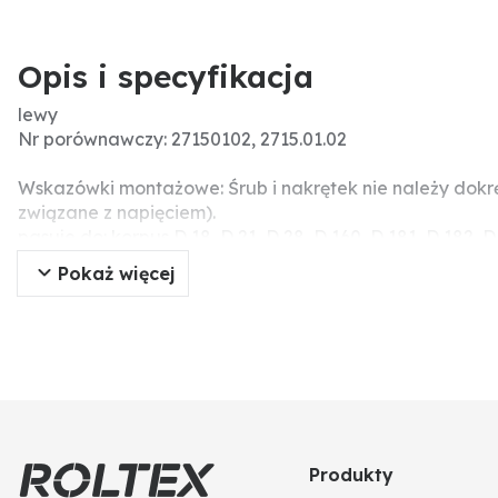
Opis i specyfikacja
lewy
Nr porównawczy: 27150102, 2715.01.02
Wskazówki montażowe: Śrub i nakrętek nie należy dok
związane z napięciem).
pasuje do: korpus D 18, D 21, D 28, D 160, D 181, D 182, D
Pokaż więcej
Produkty