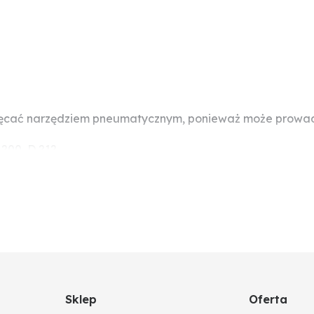
ręcać narzędziem pneumatycznym, ponieważ może prowadzi
 200, D 212
Sklep
Oferta