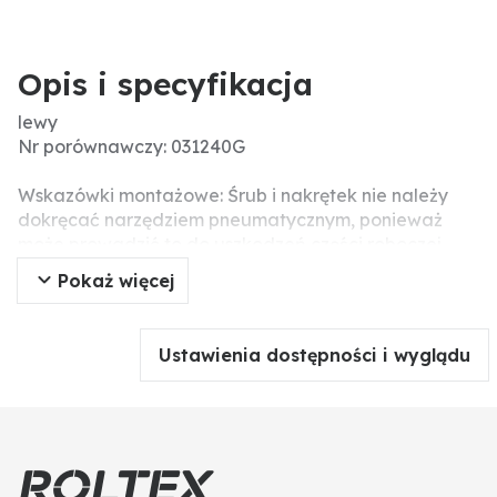
Opis i specyfikacja
lewy
Nr porównawczy: 031240G
Wskazówki montażowe: Śrub i nakrętek nie należy
dokręcać narzędziem pneumatycznym, ponieważ
może prowadzić to do uszkodzeń części roboczej
(pęknięcia związane z napięciem).
Pokaż więcej
Śruby z nakrętkami (do nabycia oddzielnie):
437051805
Ustawienia dostępności i wyglądu