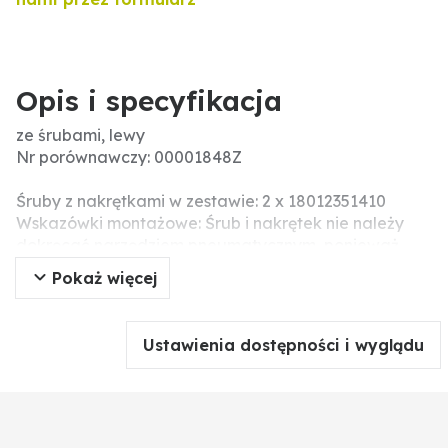
Opis i specyfikacja
ze śrubami, lewy
Nr porównawczy: 00001848Z
Śruby z nakrętkami w zestawie: 2 x 18012351410
Wskazówki montażowe: Śrub i nakrętek nie należy
dokręcać narzędziem pneumatycznym, ponieważ
może prowadzić to do uszkodzeń części roboczej
Pokaż więcej
(pęknięcia związane z napięciem).
Ustawienia dostępności i wyglądu