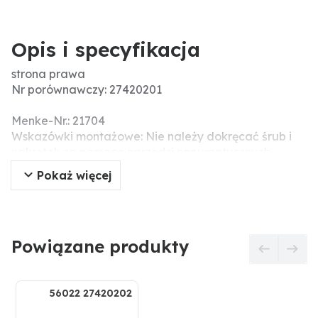
Opis i specyfikacja
strona prawa
Nr porównawczy: 27420201
Menke-Nr.: 21704
Wskazówki montażowe: Nie należy dokręcać śrub i
nakrętek za pomocą narzędzi pneumatycznych,
ponieważ może to prowadzić do uszkodzenia części
Pokaż więcej
roboczej (pęknięcia naprężeniowe).
Pasujące śruby: 2 x 1801030810
Powiązane produkty
56022 27420202