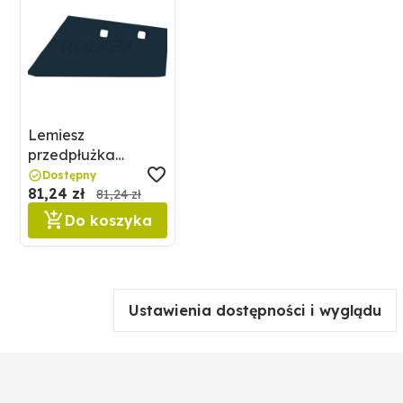
Lemiesz
przedpłużka
GRANIT 56022
Dostępny
81,24 zł
27420202
81,24 zł
Do koszyka
Ustawienia dostępności i wyglądu