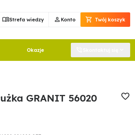
Strefa wiedzy
Konto
Twój koszyk
Okazje
Skontaktuj się
łużka GRANIT 56020