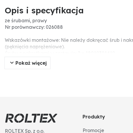
Opis i specyfikacja
ze śrubami, prawy
Nr porównawczy: 026088
Wskazówki montażowe: Nie należy dokręcać śrub i nak
(pęknięcia naprężeniowe).
Śruby z nakrętkami w zestawie: 2 x 18010301410
Pokaż więcej
Produkty
Promocje
ROLTEX Sp. z o.o.