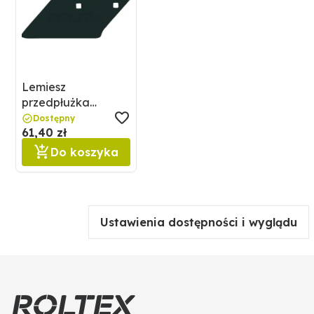
Lemiesz
przedpłużka
GRANIT 56017
Dostępny
61,40 zł
3363721
Do koszyka
Ustawienia dostępności i wyglądu