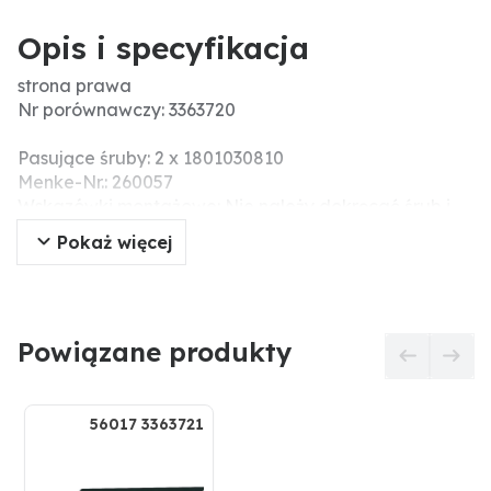
Opis i specyfikacja
strona prawa
Nr porównawczy: 3363720
Pasujące śruby: 2 x 1801030810
Menke-Nr.: 260057
Wskazówki montażowe: Nie należy dokręcać śrub i
nakrętek za pomocą narzędzi pneumatycznych,
Pokaż więcej
ponieważ może to prowadzić do uszkodzenia części
roboczej (pęknięcia naprężeniowe).
Powiązane produkty
56017 3363721