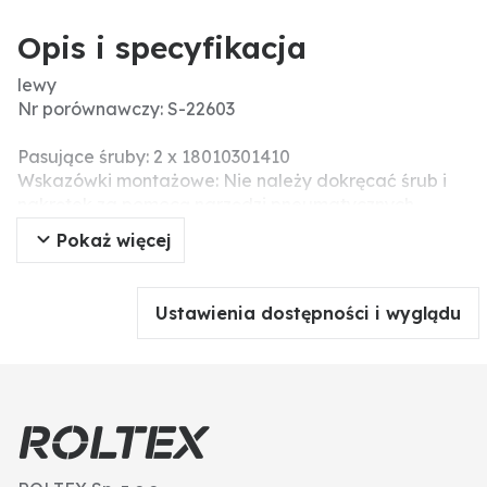
Opis i specyfikacja
lewy
Nr porównawczy: S-22603
Pasujące śruby: 2 x 18010301410
Wskazówki montażowe: Nie należy dokręcać śrub i
nakrętek za pomocą narzędzi pneumatycznych,
ponieważ może to prowadzić do uszkodzenia części
Pokaż więcej
robocze (pęknięcia naprężeniowe).
Ustawienia dostępności i wyglądu