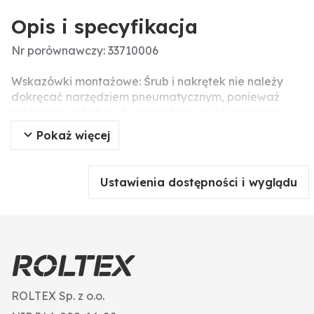
Opis i specyfikacja
Nr porównawczy: 33710006
Wskazówki montażowe: Śrub i nakrętek nie należy
dokręcać narzędziem pneumatycznym, ponieważ
może prowadzić to do uszkodzeń części roboczej
(pęknięcia związane z napięciem).
Pokaż więcej
Wymiary (mm): 60 x 25 x 590
Ustawienia dostępności i wyglądu
ROLTEX Sp. z o.o.