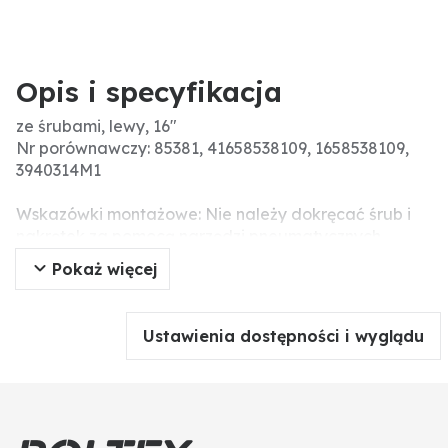
Opis i specyfikacja
ze śrubami, lewy, 16"
Nr porównawczy: 85381, 41658538109, 1658538109,
3940314M1
Wskazówki montażowe: Nie należy dokręcać śrub i
nakrętek za pomocą narzędzi pneumatycznych,
ponieważ może to prowadzić do uszkodzenia części
Pokaż więcej
roboczej (pęknięcia naprężeniowe).
Śruby z nakrętkami w zestawie: 2 x 1801230HU10
Ustawienia dostępności i wyglądu