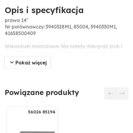
Opis i specyfikacja
prawa 14"
Nr porównawczy: 3940328M1, 85004, 3940330M1,
41658500409
Wskazówki montażowe: Nie należy dokręcać śrub i
nakrętek za pomocą narzędzi pneumatycznych,
ponieważ może to prowadzić do uszkodzenia części
Pokaż więcej
roboczej (pęknięcia naprężeniowe).
Pasujące śruby: 2 x 1801230HU10
Powiązane produkty
56026 85194