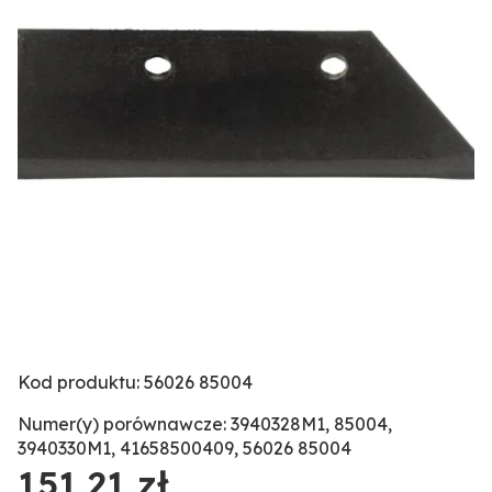
Kod produktu: 56026 85004
Numer(y) porównawcze: 3940328M1, 85004,
3940330M1, 41658500409, 56026 85004
151,21 zł