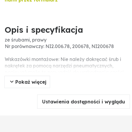
Opis i specyfikacja
ze śrubami, prawy
Nr porównawczy: NI2.006.78, 200678, NI200678
Wskazówki montażowe: Nie należy dokręcać śrub i
nakrętek za pomocą narzędzi pneumatycznych,
ponieważ może to prowadzić do uszkodzenia części
roboczej (pęknięcia naprężeniowe).
Pokaż więcej
Śruby z nakrętkami w zestawie: 2 x 1801235HU10
Ustawienia dostępności i wyglądu