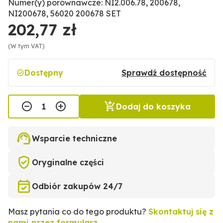
Numer(y) porównawcze: NI2.006.78, 200678,
NI200678, 56020 200678 SET
202,77 zł
(W tym VAT)
Dostępny
Sprawdź dostępność
Dodaj do koszyka
Wsparcie techniczne
Oryginalne części
Odbiór zakupów 24/7
Masz pytania co do tego produktu?
Skontaktuj się z
nami przez formularz