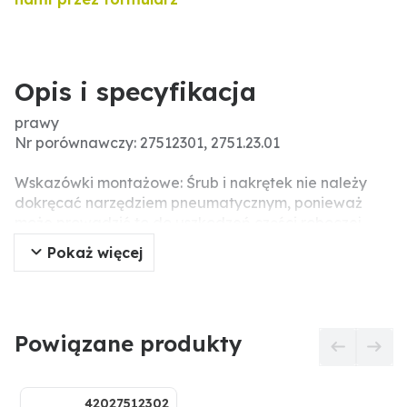
Opis i specyfikacja
prawy
Nr porównawczy: 27512301, 2751.23.01
Wskazówki montażowe: Śrub i nakrętek nie należy
dokręcać narzędziem pneumatycznym, ponieważ
może prowadzić to do uszkodzeń części roboczej
(pęknięcia związane z napięciem).
Pokaż więcej
Powiązane produkty
42027512302