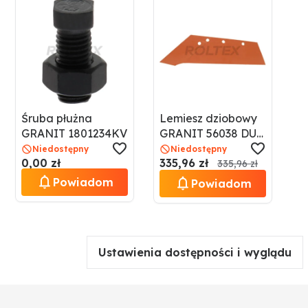
Śruba płużna
Lemiesz dziobowy
GRANIT 1801234KV
GRANIT 56038 DU-
435-S L
Niedostępny
Niedostępny
0,00 zł
335,96 zł
335,96 zł
Powiadom
Powiadom
Ustawienia dostępności i wyglądu