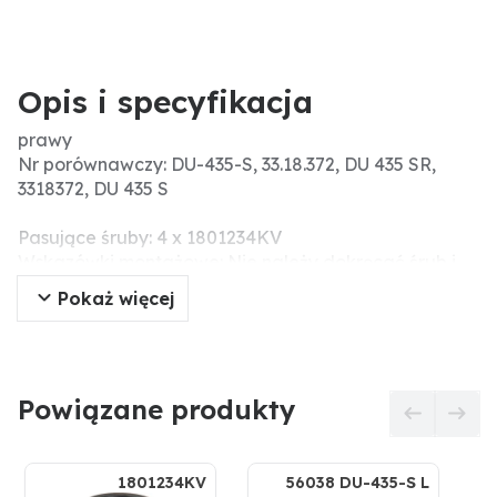
Opis i specyfikacja
prawy
Nr porównawczy: DU-435-S, 33.18.372, DU 435 SR,
3318372, DU 435 S
Pasujące śruby: 4 x 1801234KV
Wskazówki montażowe: Nie należy dokręcać śrub i
nakrętek za pomocą narzędzi pneumatycznych,
Pokaż więcej
ponieważ może to prowadzić do uszkodzenia części
robocze (pęknięcia naprężeniowe).
Powiązane produkty
1801234KV
56038 DU-435-S L