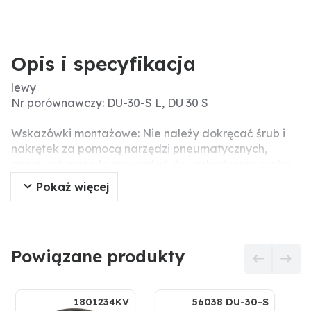
Opis i specyfikacja
lewy
Nr porównawczy: DU-30-S L, DU 30 S
Wskazówki montażowe: Nie należy dokręcać śrub i
nakrętek za pomocą narzędzi pneumatycznych,
ponieważ może to prowadzić do uszkodzenia części
robocze (pęknięcia naprężeniowe).
Pokaż więcej
Pasujące śruby: 2 x 1801234KV
Powiązane produkty
1801234KV
56038 DU-30-S