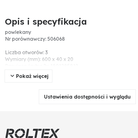
Opis i specyfikacja
powlekany
Nr porównawczy: 506068
Liczba otworów: 3
Wymiary (mm): 600 x 40 x 20
Pasujące śruby: 2x 1801285812
Szerokość robocza (mm): 40
Pokaż więcej
Długość (mm): 600
Grubość (mm): 20
Wskazówki montażowe: Nie należy dokręcać śrub i
Ustawienia dostępności i wyglądu
nakrętek za pomocą narzędzi pneumatycznych,
ponieważ może to prowadzić do uszkodzenia części
roboczej (pęknięcia naprężeniowe).