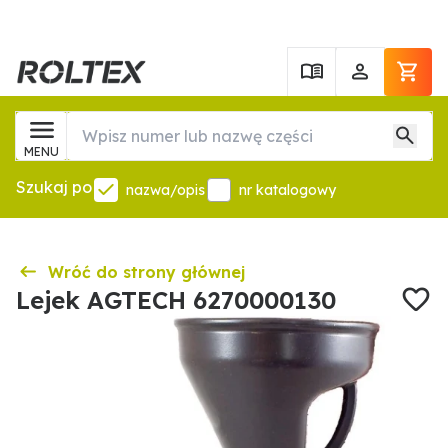
MENU
Szukaj po
nazwa/opis
nr katalogowy
Wróć do strony głównej
Lejek AGTECH 6270000130