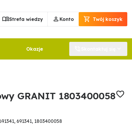
Strefa wiedzy
Konto
Twój koszyk
Okazje
Skontaktuj się
kowy GRANIT 1803400058
91341, 691341, 1803400058