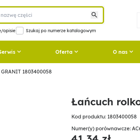
/opisie
Szukaj po numerze katalogowym
Serwis
Oferta
O nas
y GRANIT 1803400058
Łańcuch rol
Kod produktu: 1803400058
Numer(y) porównawcze: AC6
41,34 zł