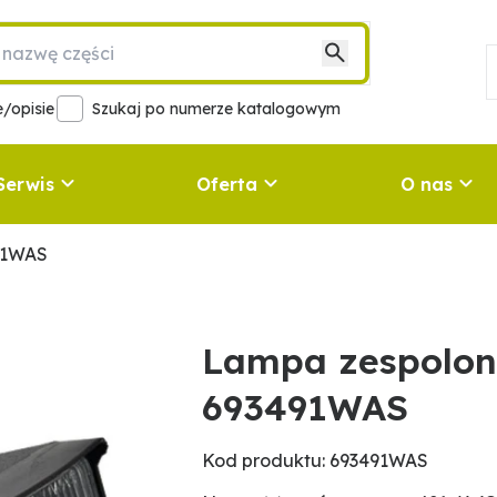
/opisie
Szukaj po numerze katalogowym
Serwis
Oferta
O nas
91WAS
Lampa zespolon
693491WAS
Kod produktu: 693491WAS