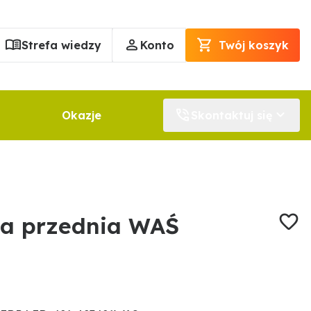
Strefa wiedzy
Konto
Twój koszyk
Okazje
Skontaktuj się
a przednia WAŚ