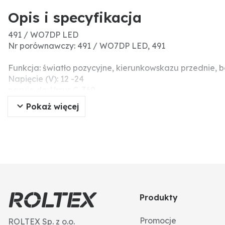
Opis i specyfikacja
491 / WO7DP LED
Nr porównawczy: 491 / WO7DP LED, 491
Funkcja: światło pozycyjne, kierunkowskazu przednie,
Napięcie (V): 12 -24
pasuje do: Ursus C-360
Wersja: przednia
Pokaż więcej
Stopień ochrony: IP66/68
Produkty
Promocje
ROLTEX Sp. z o.o.