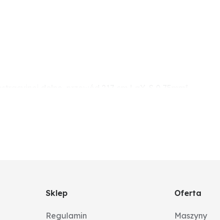
ejestracyjnej dolne, przewód 217 cm LgY-S 0,75mm²
Sklep
Oferta
Regulamin
Maszyny