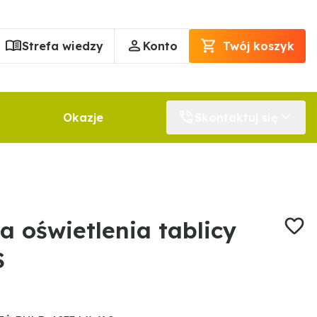
Strefa wiedzy
Konto
Twój koszyk
Okazje
Skontaktuj się
 oświetlenia tablicy
S