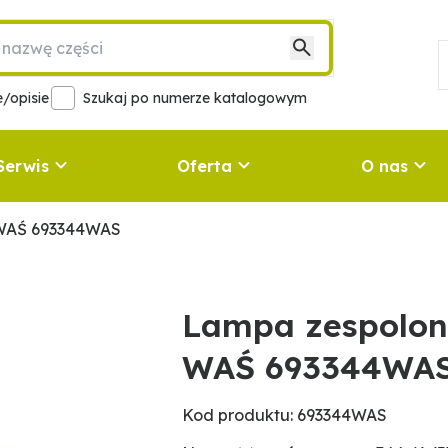
/opisie
Szukaj po numerze katalogowym
Serwis
Oferta
O nas
y WAŚ 693344WAS
Lampa zespolona
WAŚ 693344WA
Kod produktu: 693344WAS