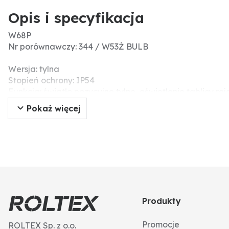
Opis i specyfikacja
W68P
Nr porównawczy: 344 / W53Ż BULB
Wersja: tylna
Stopień ochrony: IP54
Funkcja: światło pozycyjne tylne, oświetlenie tablicy r
Napięcie (V): 12 -24
Pokaż więcej
Produkty
Promocje
ROLTEX Sp. z o.o.