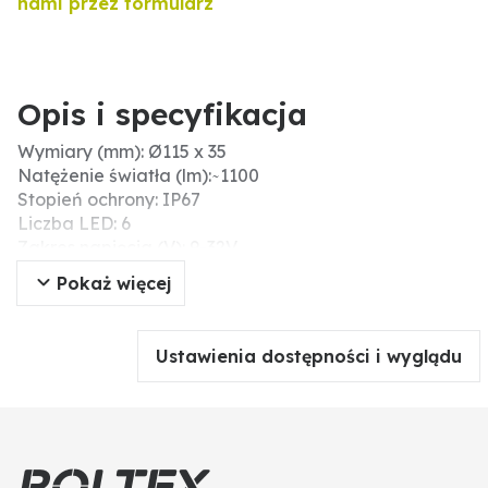
nami przez formularz
Opis i specyfikacja
Wymiary (mm): Ø115 x 35
Natężenie światła (lm): ̴ 1100
Stopień ochrony: IP67
Liczba LED: 6
Zakres napięcia (V): 9-32V
Moc (W): 6x3W=18W
Pokaż więcej
Wersja: okrągła
Pobór mocy (W): 18
Ustawienia dostępności i wyglądu