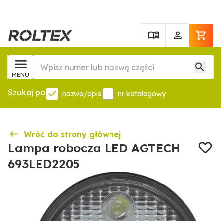
MENU
Szukaj po
nazwa/opis
nr katalogowy
Wróć do strony głównej
Lampa robocza LED AGTECH
693LED2205