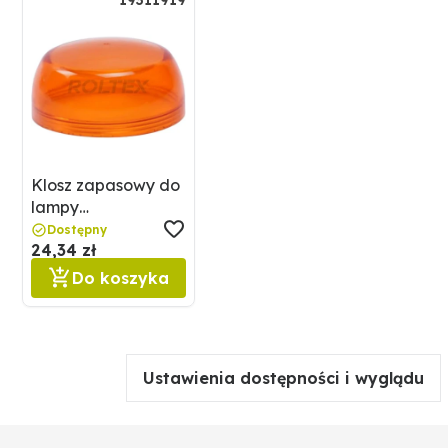
19311919
Z żarówką: tak
Klosz zapasowy do
lampy
ostrzegawczej
Dostępny
24,34 zł
GRANIT 19311919
Do koszyka
Ustawienia dostępności i wyglądu