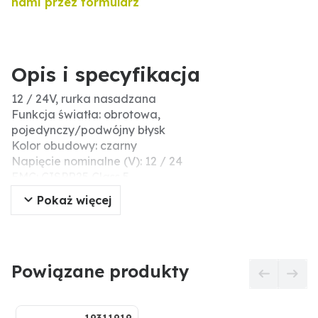
nami przez formularz
Opis i specyfikacja
12 / 24V, rurka nasadzana
Funkcja światła: obrotowa,
pojedynczy/podwójny błysk
Kolor obudowy: czarny
Napięcie nominalne (V): 12 / 24
EMC: CISPR25 Class 5
Mocowanie: rurka nasadzana
Pokaż więcej
Temperatura robocza (°C): -30 / +50
Średnica (mm): 84
Stopień ochrony: IP66
Żarówka: LED
Powiązane produkty
Pobór mocy (W): 30
Wysokość całkowita (mm): 148
Liczba LED: 8
Certyfikat: CE, RoHS, ECE R10, ECE R65