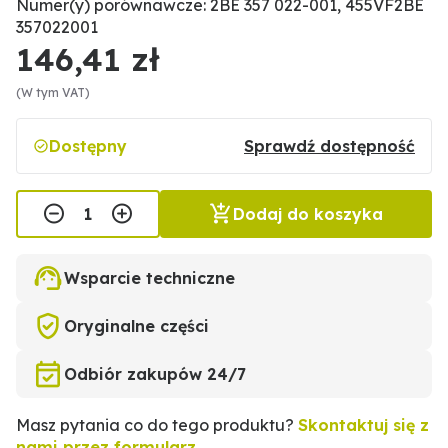
Numer(y) porównawcze: 2BE 357 022-001, 455VF2BE
357022001
146,41 zł
(W tym VAT)
Dostępny
Sprawdź dostępność
Dodaj do koszyka
Wsparcie techniczne
Oryginalne części
Odbiór zakupów 24/7
Masz pytania co do tego produktu?
Skontaktuj się z
nami przez formularz