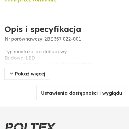
Opis i specyfikacja
Nr porównawczy: 2BE 357 022-001
Typ montażu: do dobudowy
Budowa: LED
Typ: prostokątny, dwa boki zaokrąglone
Informacje dodatkowe: • liczba funkcji świetlnych: 2
Pokaż więcej
• SVHC: 25550-51-0; bezwodnik
heksahydrometyloftalowy
Wymiary szer. x wys. x gł. (mm): 165 x 58 x 31
Ustawienia dostępności i wyglądu
Wysokość (mm): 58
Długość kabla (mm): 210
Rozstaw otworów (mm): 146
Pobór prądu I
A: kierunkowskaz z przodu: 12V: 0,20 A
- 2,3 W 24V: 0,10 A - 2,3 W lampa pozycyjna: 12V: 0,06
A - 0,8 W 24V: 0,03 A - 0,8 W