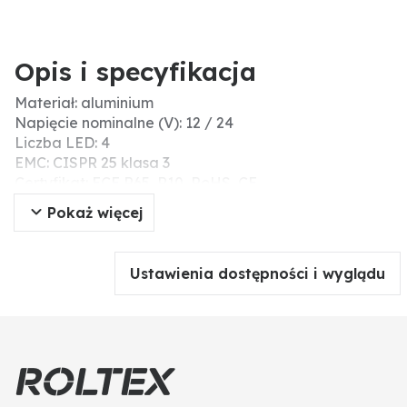
Opis i specyfikacja
Materiał: aluminium
Napięcie nominalne (V): 12 / 24
Liczba LED: 4
EMC: CISPR 25 klasa 3
Certyfikat: ECE R65, R10, RoHS, CE
Mocowanie: przykręcana, rozstaw otworów 88 mm
Pokaż więcej
Żarówka: LED
Pobór mocy (W): 5,5
Długość kabla (m): 2
Ustawienia dostępności i wyglądu
Temperatura zastosowania (°C): -30 / +65
Przyłącze: Otwarty koniec kabla, 4-żyłowy
Z żarówką: tak
Funkcja światła: migający sygnał ostrzegawczy, z
możliwością synchronizacji
36 funkcje
Wymiary szer. x wys. x gł. (mm): 95 x 35 x 11,4