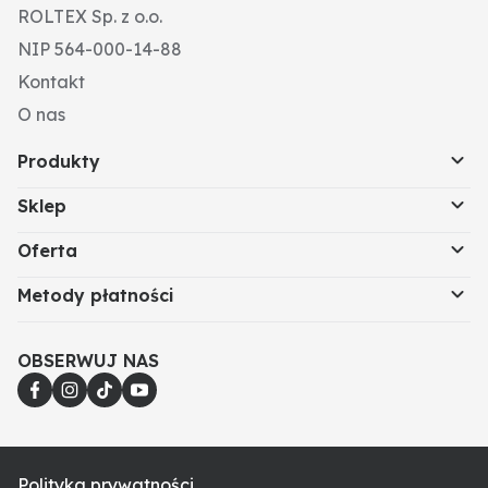
ROLTEX Sp. z o.o.
Stopień ochrony: IP65
Pobór prądu (A): 0.45A@12V
NIP 564-000-14-88
0.225A@24V
Kontakt
Kolor obudowy: czarny
O nas
Produkty
Sklep
Oferta
Metody płatności
OBSERWUJ NAS
Polityka prywatności