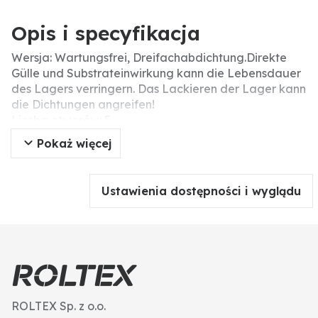
Opis i specyfikacja
Wersja: Wartungsfrei, Dreifachabdichtung.Direkte
Gülle und Substrateinwirkung kann die Lebensdauer
des Lagers verringern. Das Lackieren der Lager kann
die Dichtungen angreifen!
Liczba otworów: 5
Befestigungsgewinde: M12x1,25
Pokaż więcej
Koło osi otworów-Ø (mm): 110
Gwint: M22x1,5
Ø zew. (mm): 150
Ustawienia dostępności i wyglądu
ROLTEX Sp. z o.o.