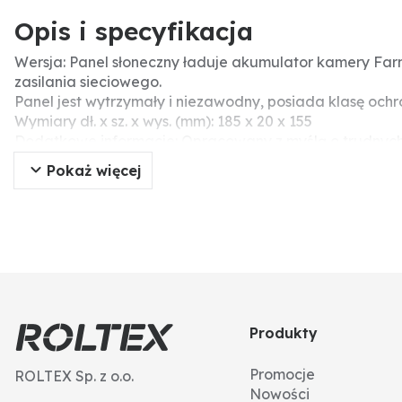
Opis i specyfikacja
Wersja: Panel słoneczny ładuje akumulator kamery Farm
zasilania sieciowego.
Panel jest wytrzymały i niezawodny, posiada klasę och
Wymiary dł. x sz. x wys. (mm): 185 x 20 x 155
Dodatkowe informacje: Opracowany z myślą o trudnych w
przez sieć telefonii komórkowej, aplikacji, trzem opcj
Pokaż więcej
praktycznie nieograniczone. Masz budynek, stajnię, otw
Mobility, możesz monitorować takie zagrożone miejsca 
maszyny na polach i lasach, wnętrza przyczep, zwierzęt
stoczni i stanowiska samoobsługowe na farmach. Kamera
Produkty
Promocje
ROLTEX Sp. z o.o.
Nowości