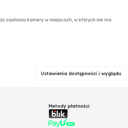
do zasilania kamery w miejscach, w których nie ma
 Dzięki innowacyjnej technologii transmisji obrazu
cechom możliwości zastosowania tego produktu są
ch nie ma prądu ani internetu? Od teraz, dzięki FarmCam
h można wykorzystać kamerę: zaparkowane pojazdy i
zikiej przyrody, łodzie w marinach, punkty sprzedaży
Ustawienia dostępności i wyglądu
Metody płatności