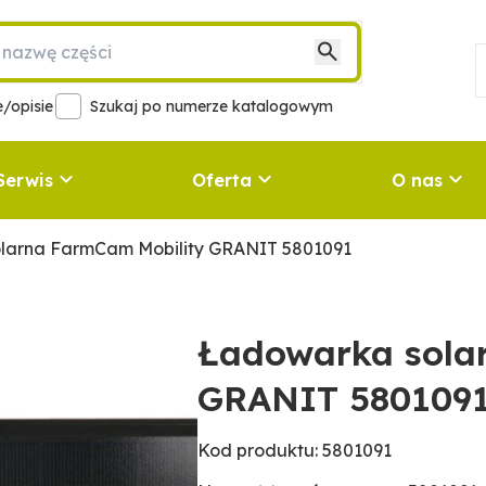
/opisie
Szukaj po numerze katalogowym
Serwis
Oferta
O nas
larna FarmCam Mobility GRANIT 5801091
Ładowarka sola
GRANIT 580109
Kod produktu: 5801091