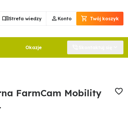
Strefa wiedzy
Konto
Twój koszyk
Okazje
Skontaktuj się
rna FarmCam Mobility
1