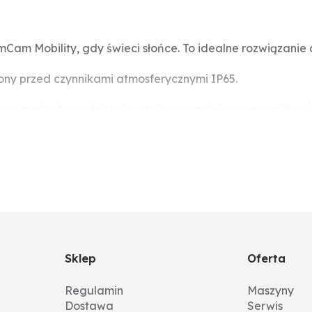
Cam Mobility, gdy świeci słońce. To idealne rozwiązanie 
rony przed czynnikami atmosferycznymi IP65.
arunkach w rolnictwie, otwiera zupełnie nowe możliwości.
om zasilania, funkcji talk-back i wielu innym przydatnym 
artą przestrzeń lub wiatę na maszynę lub pojazd, w który
i odstraszać intruzów! Inne sytuacje kontroli, do któryc
a na pastwiskach i otwartych przestrzeniach, obserwacja d
 spełnia oczekiwania praktycznie wszystkich branż.
Sklep
Oferta
Regulamin
Maszyny
Dostawa
Serwis