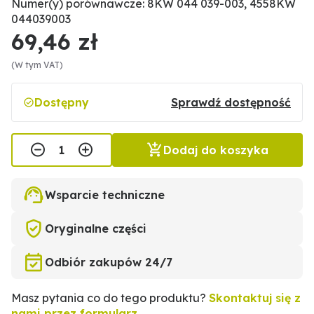
Numer(y) porównawcze: 8KW 044 039-003, 4558KW
044039003
69,46 zł
(W tym VAT)
Dostępny
Sprawdź dostępność
Dodaj do koszyka
Wsparcie techniczne
Oryginalne części
Odbiór zakupów 24/7
Masz pytania co do tego produktu?
Skontaktuj się z
nami przez formularz