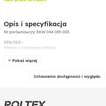
Opis i specyfikacja
Nr porównawczy: 8KW 044 039-003
DIN/ISO: -
Wersja: z częściową izolacją
Materiał: -
Ø oczka (mm): 6,5 (M6)
Pokaż więcej
Przekrój (mm²): 1,5 - 2,5
Ustawienia dostępności i wyglądu