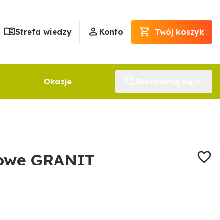
Strefa wiedzy
Konto
Twój koszyk
Okazje
Skontaktuj się
kowe GRANIT