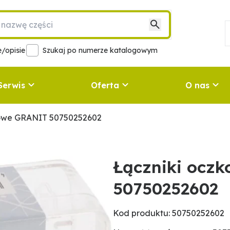
/opisie
Szukaj po numerze katalogowym
Serwis
Oferta
O nas
kowe GRANIT 50750252602
Łączniki ocz
50750252602
Kod produktu: 50750252602