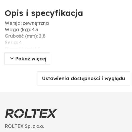
Opis i specyfikacja
Wersja: zewnętrzna
Waga (kg): 4.3
Grubość (mm): 2,8
Seria: 4
Długość (m): 1.5
Ø (mm): 41,2
Pokaż więcej
Seria/model: 4
Typ: cytryna G4
Ustawienia dostępności i wyglądu
ROLTEX Sp. z o.o.