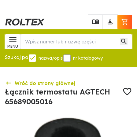
MENU
Szukaj po
nazwa/opis
nr katalogowy
Wróć do strony głównej
Łącznik termostatu AGTECH
65689005016