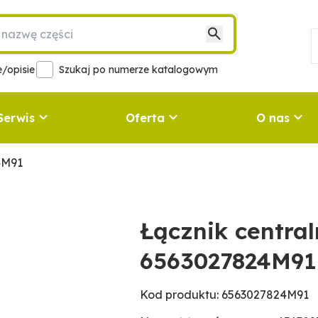
/opisie
Szukaj po numerze katalogowym
Serwis
Oferta
O nas
4M91
Łącznik centra
6563027824M91
Kod produktu: 6563027824M91