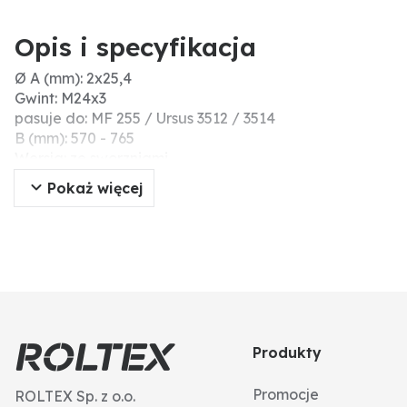
Opis i specyfikacja
Ø A (mm): 2x25,4
Gwint: M24x3
pasuje do: MF 255 / Ursus 3512 / 3514
B (mm): 570 - 765
Wersja: ze sworzniami
C (mm): 435
Pokaż więcej
Produkty
Promocje
ROLTEX Sp. z o.o.