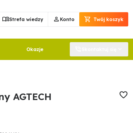
Strefa wiedzy
Konto
Twój koszyk
Okazje
Skontaktuj się
lny AGTECH