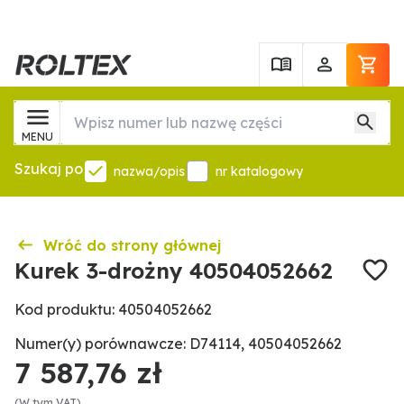
MENU
Szukaj po
nazwa/opis
nr katalogowy
Wróć do strony głównej
Kurek 3-drożny 40504052662
Kod produktu: 40504052662
Numer(y) porównawcze: D74114, 40504052662
7 587,76 zł
(W tym VAT)