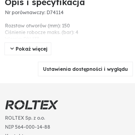
Opis i specyfikacja
Nr porównawczy: D74114
Rozstaw otworów (mm): 150
Ciśnienie robocze maks. (bar): 4
Wersja: DN 133
DN: 5"
Pokaż więcej
Uruchamianie zaworu: mit Handhebel
Ustawienia dostępności i wyglądu
ROLTEX Sp. z o.o.
NIP 564-000-14-88