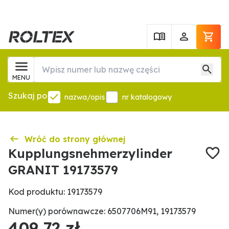
MENU
Szukaj po
nazwa/opis
nr katalogowy
Wróć do strony głównej
Kupplungsnehmerzylinder
GRANIT 19173579
Kod produktu: 19173579
Numer(y) porównawcze: 6507706M91, 19173579
409,72 zł